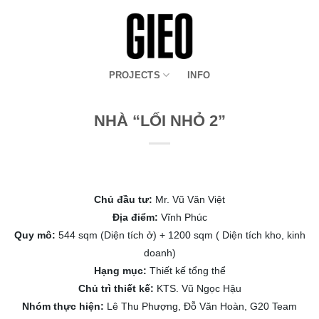
Bỏ
qua
nội
dung
PROJECTS
INFO
NHÀ “LỐI NHỎ 2”
Chủ đầu tư:
Mr. Vũ Văn Việt
Địa điểm:
Vĩnh Phúc
Quy mô:
544 sqm (Diện tích ở) + 1200 sqm ( Diện tích kho, kinh
doanh)
Hạng mục:
Thiết kế tổng thể
Chủ trì thiết kế:
KTS. Vũ Ngọc Hậu
Nhóm thực hiện:
Lê Thu Phượng, Đỗ Văn Hoàn, G20 Team