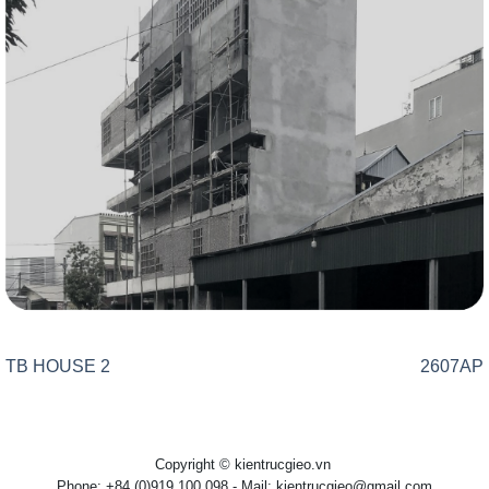
TB HOUSE 2
2607AP
Copyright © kientrucgieo.vn
Phone: +84 (0)919 100 098 - Mail: kientrucgieo@gmail.com