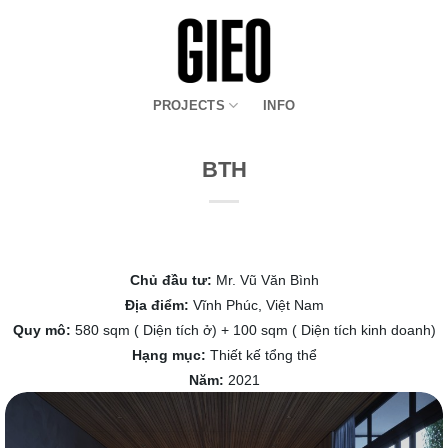
Bỏ
qua
nội
dung
PROJECTS
INFO
BTH
Chủ đầu tư:
Mr. Vũ Văn Bình
Địa điểm:
Vĩnh Phúc, Việt Nam
Quy mô:
580 sqm ( Diện tích ở) + 100 sqm ( Diện tích kinh doanh)
Hạng mục:
Thiết kế tổng thể
Năm:
2021